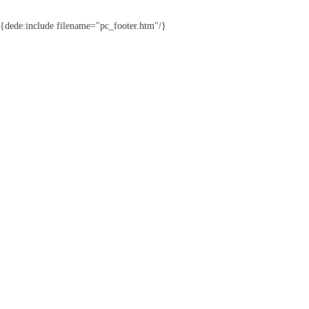
{dede:include filename="pc_footer.htm"/}