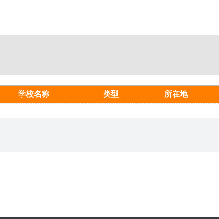
学校名称
类型
所在地
使用
零风险
设计，轻松易用
模拟填报，品质保障