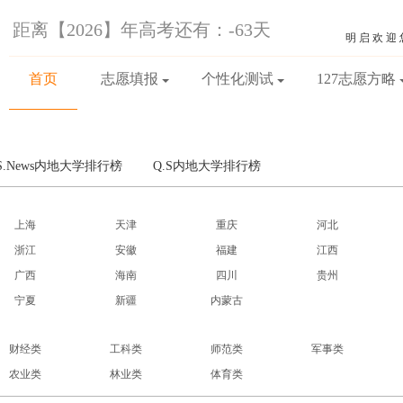
距离【2026】年高考还有：
-63
天
明启欢迎
首页
志愿填报
个性化测试
127志愿方略
.S.News内地大学排行榜
Q.S内地大学排行榜
上海
天津
重庆
河北
浙江
安徽
福建
江西
广西
海南
四川
贵州
宁夏
新疆
内蒙古
财经类
工科类
师范类
军事类
农业类
林业类
体育类