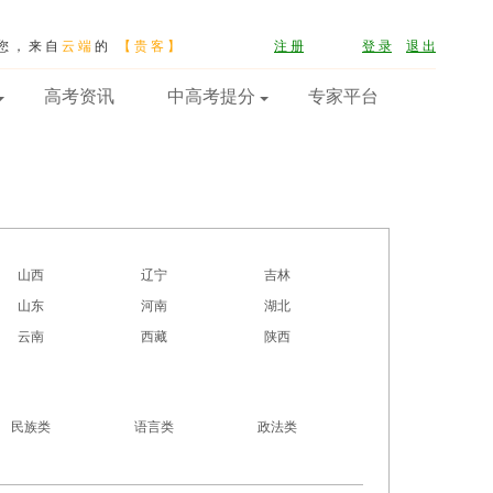
您，来自
云端
的
【贵客】
注 册
登 录
退 出
高考资讯
中高考提分
专家平台
山西
辽宁
吉林
山东
河南
湖北
云南
西藏
陕西
民族类
语言类
政法类