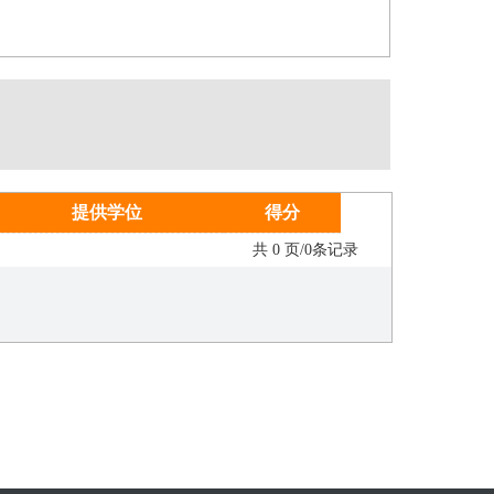
提供学位
得分
共 0 页/0条记录
专家团队
优质服务
科学规划，智能填报
全程监督，及时反馈